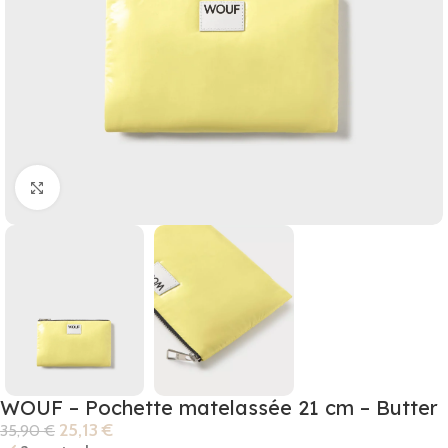
Click to enlarge
WOUF – Pochette matelassée 21 cm – Butter
25,13
€
35,90
€