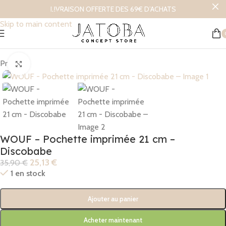
LIVRAISON OFFERTE DES 69€ D’ACHATS
Skip to navigation
Skip to main content
Accueil
/
Lifestyle
Promo !
Click to enlarge
WOUF – Pochette imprimée 21 cm –
Discobabe
25,13
€
35,90
€
1 en stock
Ajouter au panier
Acheter maintenant