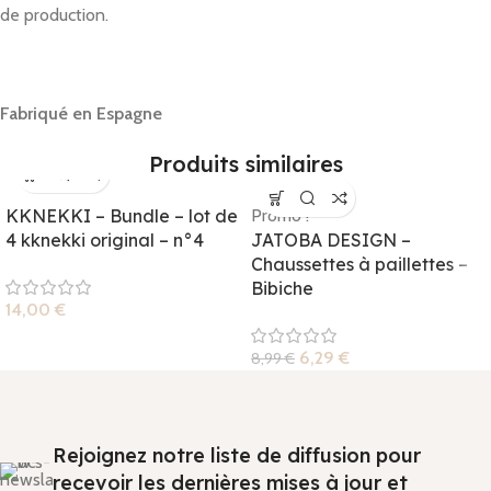
de production.
Fabriqué en Esp
agne
Produits similaires
KKNEKKI – Bundle – lot de
Promo !
4 kknekki original – n°4
JATOBA DESIGN –
Chaussettes à paillettes –
Bibiche
14,00
€
6,29
€
8,99
€
Rejoignez notre liste de diffusion pour
recevoir les dernières mises à jour et