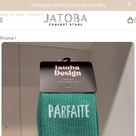
LIVRAISON OFFERTE DES 69€ D’ACHATS
Skip to navigation
Skip to main content
Accueil
/
Mode et Accessoires
Promo !