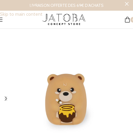
LIVRAISON OFFERTE DES 69€ D’ACHATS
Skip to navigation
Skip to main content
Accueil
/
L’univers des enfants