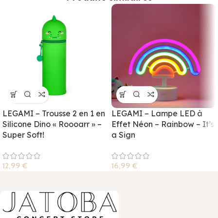
LEGAMI – Trousse 2 en 1 en
LEGAMI – Lampe LED à
Silicone Dino « Roooarr » –
Effet Néon – Rainbow – It’s
Super Soft!
a Sign
12,99
€
16,99
€