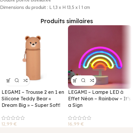
Dimensions du produit : L 1,3 x H 13,5 x l 1 cm
Produits similaires
LEGAMI – Trousse 2 en 1 en
LEGAMI – Lampe LED à
Silicone Teddy Bear «
Effet Néon – Rainbow – It’s
Dream Big » – Super Soft!
a Sign
12,99
€
16,99
€