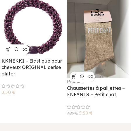
KKNEKKI – Elastique pour
cheveux ORIGINAL cerise
glitter
Promo !
Chaussettes à paillettes –
3,50
€
ENFANTS – Petit chat
5,59
€
7,99
€