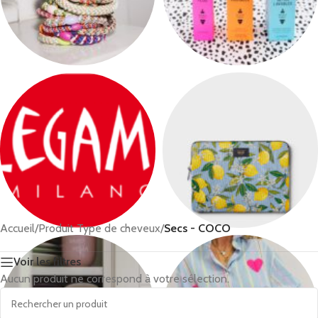
KKNEKKI
L’univers des
enfants
Accueil
/
Produit Type de cheveux
/
Secs - COCO
Legami
Lifestyle
Voir les filtres
Aucun produit ne correspond à votre sélection.